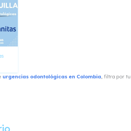
as
de
urgencias odontológicas en Colombia
, filtra por 
rio