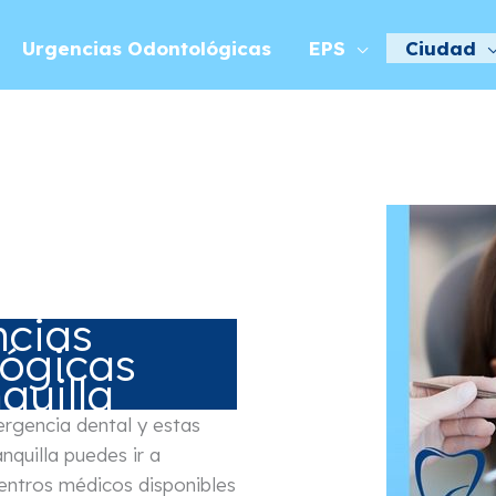
Urgencias Odontológicas
EPS
Ciudad
cias
ógicas
quilla
rgencia dental y estas
nquilla puedes ir a
centros médicos disponibles