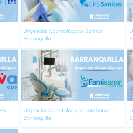
Urgencias Odontológicas Sanitas
U
Barranquilla
B
EPS
Urgencias Odontológicas Famisanar
U
Barranquilla
B