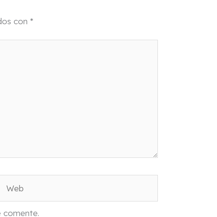
ados con
*
Web
e comente.