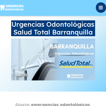
Ir
al
contenido
Urgencias Odontológicas
Salud Total Barranquilla
Algunas
emergencias odontológicas