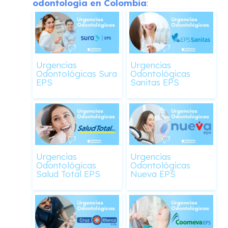
odontología en Colombia
:
Urgencias
Urgencias
Odontológicas Sura
Odontológicas
EPS
Sanitas EPS
Urgencias
Urgencias
Odontológicas
Odontológicas
Salud Total EPS
Nueva EPS