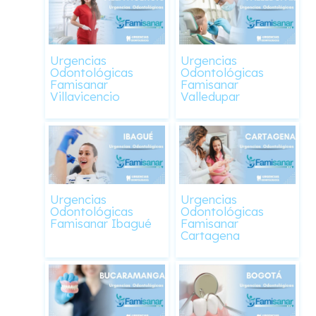
Urgencias
Urgencias
Odontológicas
Odontológicas
Famisanar
Famisanar
Villavicencio
Valledupar
Urgencias
Urgencias
Odontológicas
Odontológicas
Famisanar Ibagué
Famisanar
Cartagena